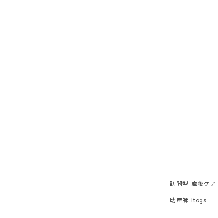
訪問型 産後ケ
助産師 itoga