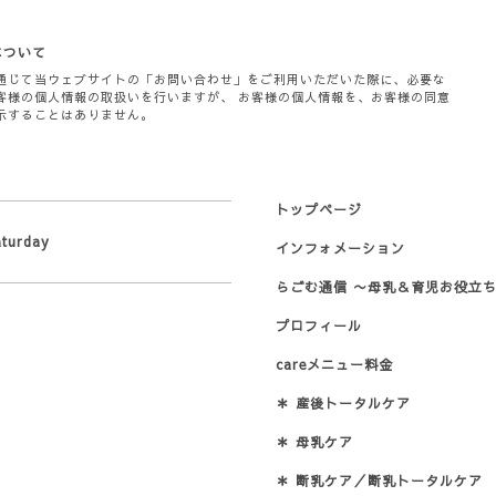
について
通じて当ウェブサイトの「お問い合わせ」をご利用いただいた際に、必要な
客様の個人情報の取扱いを行いますが、 お客様の個人情報を、お客様の同意
示することはありません。
トップページ
aturday
インフォメーション
らごむ通信 〜母乳＆育児お役立ち
プロフィール
careメニュー料金
＊ 産後トータルケア
＊ 母乳ケア
＊ 断乳ケア／断乳トータルケア