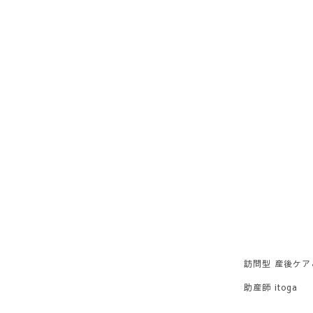
訪問型 産後ケ
助産師 itoga